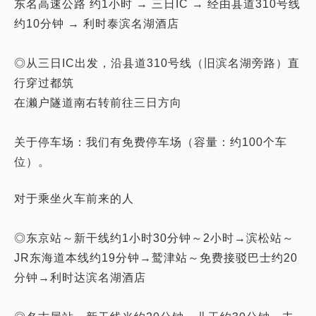
东名高速公路 约1小时 → 三日IC → 经由县道310号线
约10分钟 → 利时泰滨名湖酒店
◎从三日IC出发，沿县道310号线（旧滨名湖旁路）直
行穿过都筑
在濑户隧道南右转前往三日方向
关于停车场：我们有免费停车场（容量：约100个车
对于乘坐火车前来的人
◎东京站～新干线约1小时30分钟～2小时→滨松站～
JR东海道本线约19分钟→鹫津站～免费接驳巴士约20
分钟→利时达滨名湖酒店