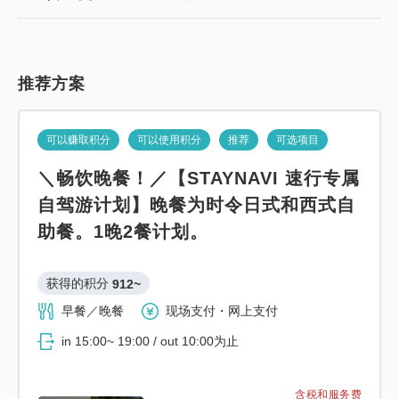
推荐方案
可以赚取积分
可以使用积分
推荐
可选项目
＼畅饮晚餐！／【STAYNAVI 速行专属
自驾游计划】晚餐为时令日式和西式自
助餐。1晚2餐计划。
获得的积分 
912~
早餐／晚餐
现场支付・网上支付
in 15:00~ 19:00 / out 10:00为止
含税和服务费