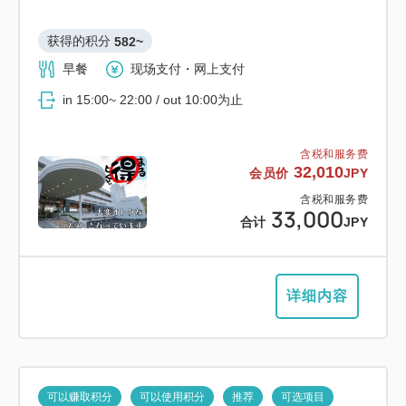
获得的积分 
582~
早餐
现场支付・网上支付
in 15:00~ 22:00 / out 10:00为止
含税和服务费
32,010
会员价
JPY
含税和服务费
33,000
合计
JPY
详细内容
可以赚取积分
可以使用积分
推荐
可选项目