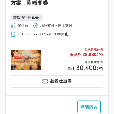
方案，附赠餐券
获得的积分 
525~
仅住宿
现场支付・网上支付
in 15:00~ 22:00 / out 10:00为止
含税和服务费
28,880
会员价
JPY
含税和服务费
30,400
合计
JPY
获得优惠券
详细内容