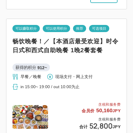
可以赚取积分
可以使用积分
推荐
可选项目
畅饮晚餐！／【本酒店最受欢迎】时令
日式和西式自助晚餐 1晚2餐套餐
获得的积分 
912~
早餐／晚餐
现场支付・网上支付
in 15:00~ 19:00 / out 10:00为止
含税和服务费
50,160
会员价
JPY
含税和服务费
52,800
合计
JPY