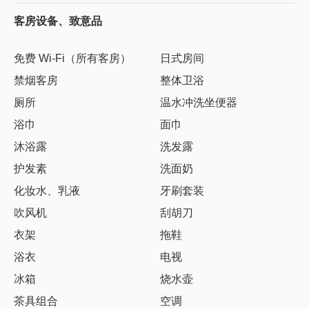
客房设备、致意品
免费 Wi-Fi（所有客房）
日式房间
禁烟客房
整体卫浴
厕所
温水冲洗坐便器
浴巾
面巾
沐浴露
洗发露
护发素
洗面奶
化妆水、乳液
牙刷套装
吹风机
刮胡刀
衣架
拖鞋
浴衣
电视
冰箱
烧水壶
茶具组合
空调