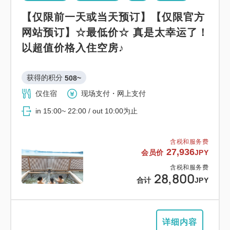
【仅限前一天或当天预订】【仅限官方
网站预订】☆最低价☆ 真是太幸运了！
以超值价格入住空房♪
获得的积分 
508~
仅住宿
现场支付・网上支付
in 15:00~ 22:00 / out 10:00为止
含税和服务费
27,936
会员价
JPY
含税和服务费
28,800
合计
JPY
详细内容