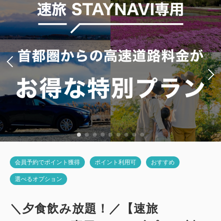
2
禁煙
27.00m
1~4名
シングルサイズ×2
Wi-Fiあり（無料）
税・サービス料込
28,500
会員価格
円~
大人
2
名
1
室
税・サービス料込
30,000
合計
円~
詳細
日付を選択
会員予約でポイント獲得
ポイント利用可
おすすめ
選べるオプション
＼夕食飲み放題！／【速旅