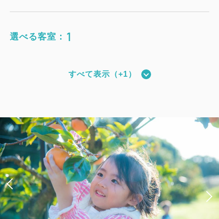
1
選べる客室：
すべて表示（+1）
和モダンタイプ（全室禁煙）
獲得ポイント 
428~
2
禁煙
27.00m
1~4名
シングルサイズ×2
Wi-Fiあり（無料）
税・サービス料込
23,560
会員価格
円~
大人
2
名
1
室
税・サービス料込
24,800
合計
円~