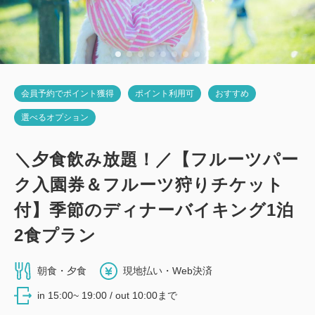
詳細
日付を選択
会員予約でポイント獲得
ポイント利用可
おすすめ
選べるオプション
＼夕食飲み放題！／【フルーツパー
ク入園券＆フルーツ狩りチケット
付】季節のディナーバイキング1泊
2食プラン
朝食・夕食
現地払い・Web決済
in 15:00~ 19:00 / out 10:00まで