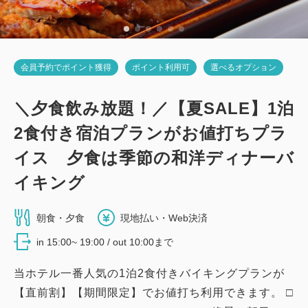
会員予約でポイント獲得
ポイント利用可
選べるオプション
＼夕食飲み放題！／【夏SALE】1泊
2食付き宿泊プランがお値打ちプラ
イス 夕食は季節の和洋ディナーバ
イキング
朝食・夕食
現地払い・Web決済
in 15:00~ 19:00 / out 10:00まで
当ホテル一番人気の1泊2食付きバイキングプランが
【直前割】【期間限定】でお値打ち利用できます。 □