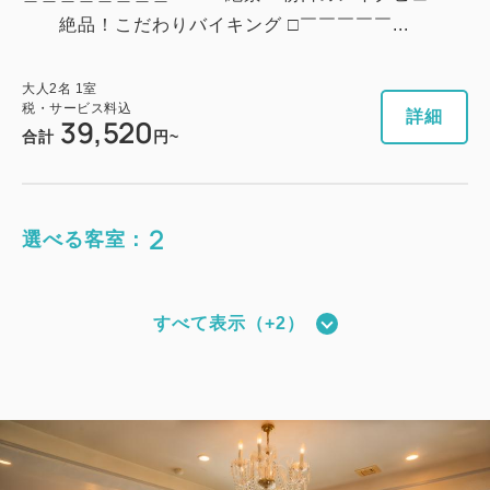
絶品！こだわりバイキング □￣￣￣￣￣...
大人
2
名
1
室
税・サービス料込
詳細
39,520
合計
円~
2
選べる客室：
すべて表示（+2）
スーペリア和モダンタイプ（全室禁
煙）
獲得ポイント 
719~
2
禁煙
50.00m
2~5名