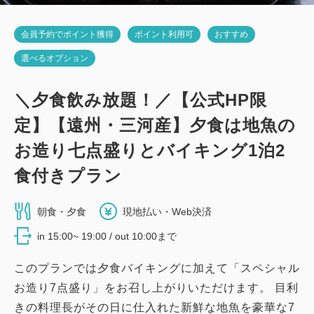
会員予約でポイント獲得
ポイント利用可
おすすめ
選べるオプション
＼夕食飲み放題！／【公式HP限
定】【遠州・三河産】夕食は地魚の
お造り七点盛りとバイキング1泊2
食付きプラン
朝食・夕食
現地払い・Web決済
in 15:00~ 19:00 / out 10:00まで
このプランでは夕食バイキングに加えて「スペシャル
お造り7点盛り」をお召し上がりいただけます。 目利
きの料理長がその日に仕入れた新鮮な地魚を豪華な7