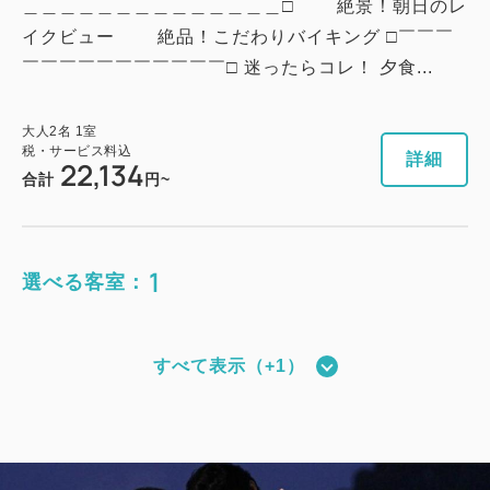
＿＿＿＿＿＿＿＿＿＿＿＿＿＿□ 絶景！朝日のレ
イクビュー 絶品！こだわりバイキング □￣￣￣
￣￣￣￣￣￣￣￣￣￣￣□ 迷ったらコレ！ 夕食...
大人
2
名
1
室
税・サービス料込
詳細
22,134
合計
円~
1
選べる客室：
すべて表示（+1）
和モダンタイプ（全室禁煙）
獲得ポイント 
402~