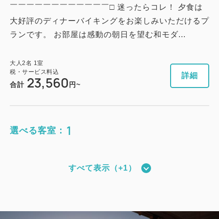
￣￣￣￣￣￣￣￣￣￣￣￣□ 迷ったらコレ！ 夕食は
大好評のディナーバイキングをお楽しみいただけるプ
ランです。 お部屋は感動の朝日を望む和モダ...
大人
2
名
1
室
税・サービス料込
詳細
23,560
合計
円~
1
選べる客室：
すべて表示（+1）
和モダンタイプ（全室禁煙）
獲得ポイント 
428~