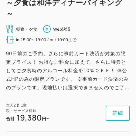
～夕食は和洋ディナーバイキング
～
朝食・夕食
Web決済
in 15:00~ 19:00 / out 10:00まで
90日前のご予約、さらに事前カード決済が対象の限
定プライス！ お得なご料金に加えて、さらに特典と
してご夕食時のアルコール料金を10％ＯＦＦ！ ※公
式HPのみの限定プランです。 ※事前カード決済のみ
のプランです。現地払いは選択できませんのでご了...
大人
2
名
1
室
税・サービス料込
詳細
19,380
合計
円~