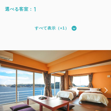
1
選べる客室：
すべて表示（+1）
和モダンタイプ（全室禁煙）
獲得ポイント 
352~
2
禁煙
27.00m
1~4名
シングルサイズ×2
Wi-Fiあり（無料）
税・サービス料込
19,380
会員価格
円~
大人
2
名
1
室
税・サービス料込
20,400
合計
円~