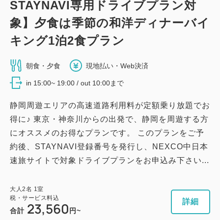
STAYNAVI専用ドライブプラン対
象】夕食は季節の和洋ディナーバイ
キング1泊2食プラン
朝食・夕食
現地払い・Web決済
in 15:00~ 19:00 / out 10:00まで
静岡周遊エリアの高速道路利用料が定額乗り放題でお
得に♪ 東京・神奈川からの出発で、静岡を周遊する方
にオススメのお得なプランです。 このプランをご予
約後、STAYNAVI登録番号を発行し、NEXCO中日本
速旅サイトで対象ドライブプランをお申込み下さい...
大人
2
名
1
室
税・サービス料込
詳細
23,560
合計
円~