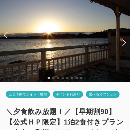
2
禁煙
27.00m
1~4名
シングルサイズ×2
Wi-Fiあり（無料）
税・サービス料込
23,560
会員価格
円~
大人
2
名
1
室
税・サービス料込
24,800
合計
円~
詳細
日付を選択
会員予約でポイント獲得
ポイント利用可
選べるオプション
＼夕食飲み放題！／【早期割90】
【公式ＨＰ限定】1泊2食付きプラン