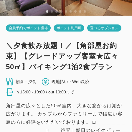
詳細
日付を選択
会員予約でポイント獲得
ポイント利用可
選べるオプション
＼夕食飲み放題！／【角部屋お約
束】【グレードアップ客室★広々
50㎡】バイキング1泊2食プラン
朝食・夕食
現地払い・Web決済
in 15:00~ 19:00 / out 10:00まで
角部屋の広々とした50㎡室内、大きな窓からは湖が
広がります。 カップルからファミリーまで幅広い客
層の方に好評をいただいております。 □＿＿＿＿＿＿
＿＿＿＿＿＿＿＿□ 絶景！朝日のレイクビュー