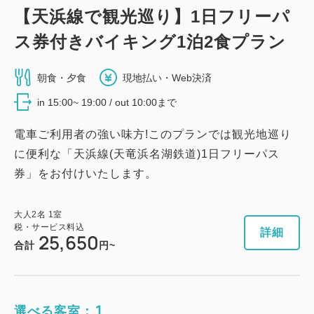
【天浜線で観光巡り】1日フリーパ
ス券付きバイキング1泊2食プラン
朝食・夕食
現地払い・Web決済
in 15:00~ 19:00 / out 10:00まで
電車ご利用者の強い味方!このプランでは観光地巡り
に便利な「天浜線(天竜浜名湖鉄道)1日フリーパス
券」をお付けいたします。
大人
2
名
1
室
税・サービス料込
詳細
25,650
合計
円~
1
選べる客室：