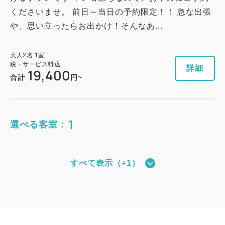
くださいませ。 前日～当日の予約限定！！ 急な出張
や、思い立ったらお出かけ！そんなあ...
大人
2
名
1
室
税・サービス料込
詳細
19,400
合計
円~
1
選べる客室：
すべて表示（+1）
和モダン(全室禁煙)（*夕食無しプラン
用客室）
獲得ポイント 
353~