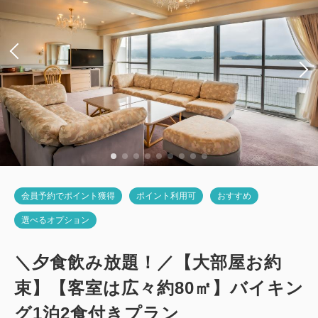
シングルサイズ / 幅90-130cm×2
Wi-Fiあり（無料）
税・サービス料込
39,520
会員価格
円~
大人
2
名
1
室
税・サービス料込
41,600
合計
円~
会員予約でポイント獲得
ポイント利用可
おすすめ
詳細
日付を選択
選べるオプション
＼夕食飲み放題！／【大部屋お約
束】【客室は広々約80㎡】バイキン
デラックスオリエンタルルーム（全室
グ1泊2食付きプラン