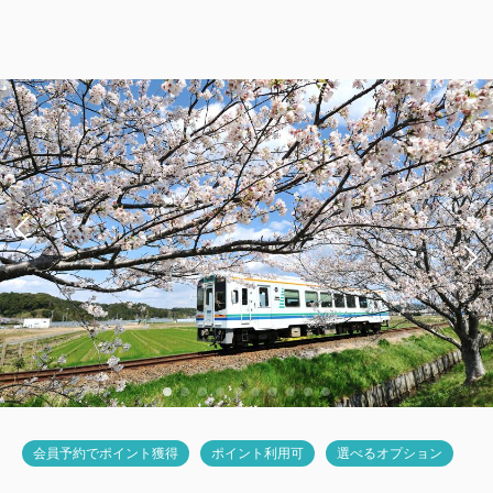
和モダンタイプ（全室禁煙）
獲得ポイント 
497~
2
禁煙
27.00m
1~4名
シングルサイズ×2
Wi-Fiあり（無料）
税・サービス料込
27,360
会員価格
円~
大人
2
名
1
室
税・サービス料込
28,800
合計
円~
詳細
日付を選択
会員予約でポイント獲得
ポイント利用可
選べるオプション