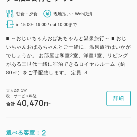
禁煙）
朝食・夕食
現地払い・Web決済
獲得ポイント 
770~
in 15:00~ 19:00 / out 10:00まで
2
禁煙
50.00m
2~6名
シングルサイズ / 幅90-130cm×2
■ ～おじいちゃんおばあちゃんと温泉旅行～ ■ おじ
いちゃんおばあちゃんとご一緒に、温泉旅行はいかが
ダブルサイズ×1
Wi-Fiあり（無料）
でしょうか。 お部屋は和室2室、洋室1室、リビング
税・サービス料込
がある三世代一緒に宿泊できるロイヤルルーム（約
42,370
会員価格
円~
80㎡）をご手配致します。 定員: 8...
大人
2
名
1
室
税・サービス料込
44,600
合計
円~
大人
2
名
1
室
税・サービス料込
詳細
40,470
合計
円~
詳細
日付を選択
2
選べる客室：