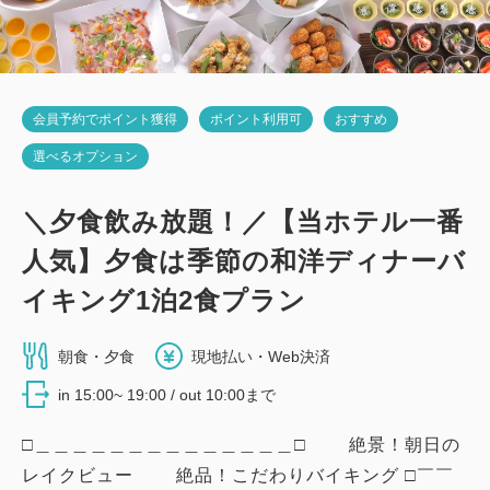
15,800
合計
円~
詳細
日付を選択
会員予約でポイント獲得
ポイント利用可
おすすめ
選べるオプション
＼夕食飲み放題！／【当ホテル一番
人気】夕食は季節の和洋ディナーバ
イキング1泊2食プラン
朝食・夕食
現地払い・Web決済
in 15:00~ 19:00 / out 10:00まで
□＿＿＿＿＿＿＿＿＿＿＿＿＿＿□ 絶景！朝日の
レイクビュー 絶品！こだわりバイキング □￣￣