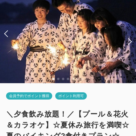
2
禁煙
27.00m
1~4名
シングルサイズ×2
Wi-Fiあり（無料）
税・サービス料込
22,134
会員価格
円~
大人
2
名
1
室
税・サービス料込
23,300
合計
円~
詳細
日付を選択
会員予約でポイント獲得
ポイント利用可
＼夕食飲み放題！／【プール＆花火
＆カラオケ】☆夏休み旅行を満喫☆
夏のバイキング2食付きプラン☆