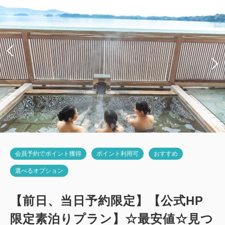
2
禁煙
27.00m
1~4名
シングルサイズ×2
Wi-Fiあり（無料）
税・サービス料込
19,400
会員価格
円~
大人
2
名
1
室
税・サービス料込
20,000
合計
円~
詳細
日付を選択
会員予約でポイント獲得
ポイント利用可
おすすめ
選べるオプション
【前日、当日予約限定】【公式HP
限定素泊りプラン】☆最安値☆見つ