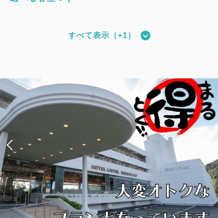
すべて表示（+1）
和モダンタイプ（全室禁煙）
獲得ポイント 
466~
2
禁煙
27.00m
1~4名
シングルサイズ×2
Wi-Fiあり（無料）
税・サービス料込
25,650
会員価格
円~
大人
2
名
1
室
税・サービス料込
27,000
合計
円~
詳細
日付を選択