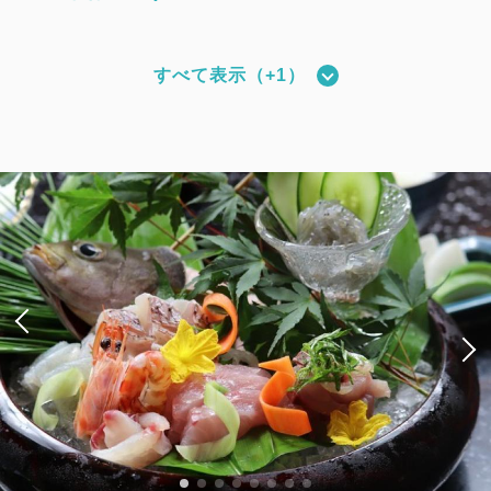
すべて表示（+1）
和モダンタイプ（全室禁煙）
獲得ポイント 
494~
2
禁煙
27.00m
1~4名
シングルサイズ×2
Wi-Fiあり（無料）
税・サービス料込
27,170
会員価格
円~
大人
2
名
1
室
税・サービス料込
28,600
合計
円~
詳細
日付を選択