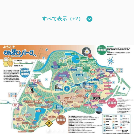
すべて表示（+2）
5階ロイヤルルーム
獲得ポイント 
753~
2
禁煙
80.00m
2~8名
シングルサイズ×2
Wi-Fiあり（無料）
税・サービス料込
41,420
会員価格
円~
大人
2
名
1
室
税・サービス料込
43,600
合計
円~
詳細
日付を選択