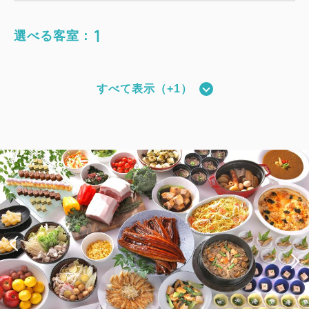
1
選べる客室：
すべて表示（+1）
和モダン(全室禁煙)（*夕食無しプラン
用客室）
獲得ポイント 
279~
2
禁煙
27.00m
1~4名
シングルサイズ×2
Wi-Fiあり（無料）
税・サービス料込
15,326
会員価格
円~
大人
2
名
1
室
税・サービス料込