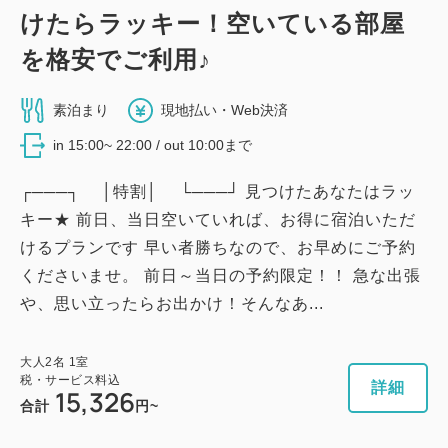
けたらラッキー！空いている部屋
を格安でご利用♪
素泊まり
現地払い・Web決済
in 15:00~ 22:00 / out 10:00まで
┌───┐ │特割│ └───┘ 見つけたあなたはラッ
キー★ 前日、当日空いていれば、お得に宿泊いただ
けるプランです 早い者勝ちなので、お早めにご予約
くださいませ。 前日～当日の予約限定！！ 急な出張
や、思い立ったらお出かけ！そんなあ...
大人
2
名
1
室
税・サービス料込
詳細
15,326
合計
円~