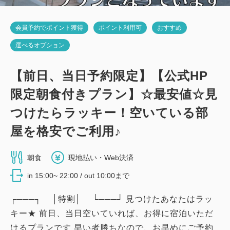
会員予約でポイント獲得
ポイント利用可
おすすめ
選べるオプション
【前日、当日予約限定】【公式HP
限定朝食付きプラン】☆最安値☆見
つけたらラッキー！空いている部
屋を格安でご利用♪
朝食
現地払い・Web決済
in 15:00~ 22:00 / out 10:00まで
┌───┐ │特割│ └───┘ 見つけたあなたはラッ
キー★ 前日、当日空いていれば、お得に宿泊いただ
けるプランです 早い者勝ちなので、お早めにご予約