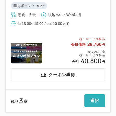
獲得ポイント 
705~
朝食・夕食
現地払い・Web決済
in 15:00~ 19:00 / out 10:00まで
税・サービス料込
38,760
会員価格
円
大人
2
名
1
室
税・サービス料込
40,800
合計
円
クーポン獲得
3
選択
残り
室