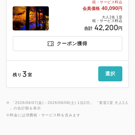
税・サービス料込
40,090
会員価格
円
大人
2
名
1
室
税・サービス料込
42,200
合計
円
クーポン獲得
3
選択
残り
室
※ 「
2026/08/07(金)
- 2026/08/08(土)
1泊2日
」 「
客室1室 大人2人
」の合計額を表示
※料金には消費税・サービス料を含みます