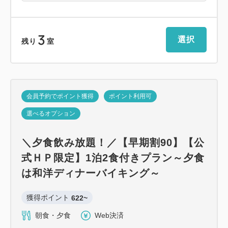
3
選択
残り
室
会員予約でポイント獲得
ポイント利用可
選べるオプション
＼夕食飲み放題！／【早期割90】【公
式ＨＰ限定】1泊2食付きプラン～夕食
は和洋ディナーバイキング～
獲得ポイント 
622~
朝食・夕食
Web決済