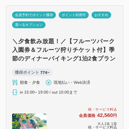
会員予約でポイント獲得
ポイント利用可
おすすめ
選べるオプション
＼夕食飲み放題！／【フルーツパーク
入園券＆フルーツ狩りチケット付】季
節のディナーバイキング1泊2食プラン
獲得ポイント 
774~
朝食・夕食
現地払い・Web決済
in 15:00~ 19:00 / out 10:00まで
税・サービス料込
42,560
会員価格
円
大人
2
名
1
室
税・サービス料込