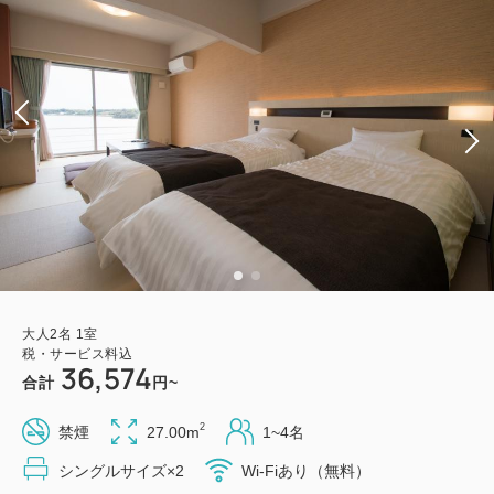
大人
2
名
1
室
税・サービス料込
36,574
合計
円~
2
禁煙
27.00m
1~4名
シングルサイズ×2
Wi-Fiあり（無料）