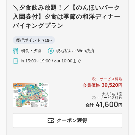
＼夕食飲み放題！／【のんほいパーク
入園券付】夕食は季節の和洋ディナー
バイキングプラン
獲得ポイント 
719~
朝食・夕食
現地払い・Web決済
in 15:00~ 19:00 / out 10:00まで
税・サービス料込
39,520
会員価格
円
大人
2
名
1
室
税・サービス料込
41,600
合計
円
クーポン獲得