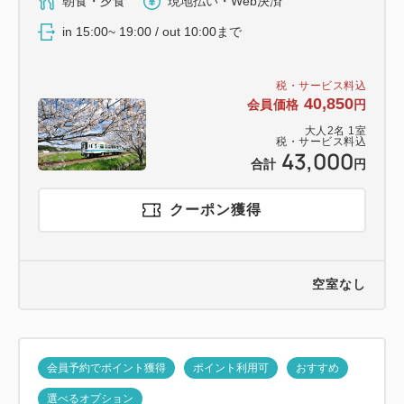
朝食・夕食
現地払い・Web決済
in 15:00~ 19:00 / out 10:00まで
税・サービス料込
40,850
会員価格
円
大人
2
名
1
室
税・サービス料込
43,000
合計
円
クーポン獲得
空室なし
会員予約でポイント獲得
ポイント利用可
おすすめ
選べるオプション