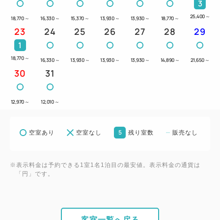
3
25,400
～
18,770
～
16,330
～
15,370
～
13,930
～
13,930
～
18,770
～
23
24
25
26
27
28
29
1
18,770
～
16,330
～
13,930
～
13,930
～
13,930
～
14,890
～
21,650
～
30
31
12,970
～
12,010
～
5
空室あり
空室なし
残り室数
販売なし
※表示料金は予約できる1室1名1泊目の最安値。表示料金の通貨は
「円」です。
客室一覧へ戻る