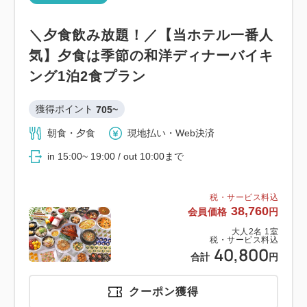
＼夕食飲み放題！／【当ホテル一番人
気】夕食は季節の和洋ディナーバイキ
ング1泊2食プラン
獲得ポイント 
705~
朝食・夕食
現地払い・Web決済
in 15:00~ 19:00 / out 10:00まで
税・サービス料込
38,760
会員価格
円
大人
2
名
1
室
税・サービス料込
40,800
合計
円
クーポン獲得