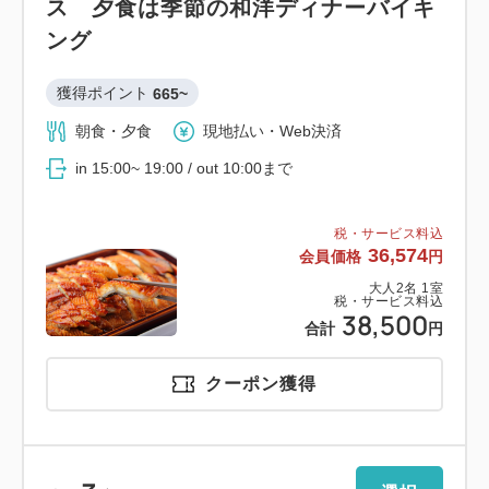
ス 夕食は季節の和洋ディナーバイキ
ング
獲得ポイント 
665~
朝食・夕食
現地払い・Web決済
in 15:00~ 19:00 / out 10:00まで
税・サービス料込
36,574
会員価格
円
大人
2
名
1
室
税・サービス料込
38,500
合計
円
クーポン獲得