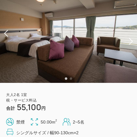
大人
2
名
1
室
税・サービス料込
55,100
合計
円
2
禁煙
50.00m
2~5名
シングルサイズ / 幅90-130cm×2