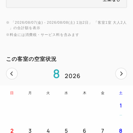
※ 「
2026/08/07(金)
- 2026/08/08(土)
1泊2日
」 「
客室1室 大人2人
」の合計額を表示
※料金には消費税・サービス料を含みます
この客室の空室状況
8
2026
日
月
火
水
木
金
土
1
2
3
4
5
6
7
8