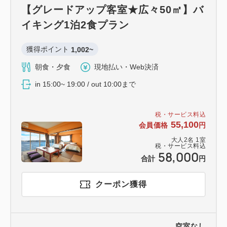
【グレードアップ客室★広々50㎡】バ
イキング1泊2食プラン
獲得ポイント 
1,002~
朝食・夕食
現地払い・Web決済
in 15:00~ 19:00 / out 10:00まで
税・サービス料込
55,100
会員価格
円
大人
2
名
1
室
税・サービス料込
58,000
合計
円
クーポン獲得
空室なし