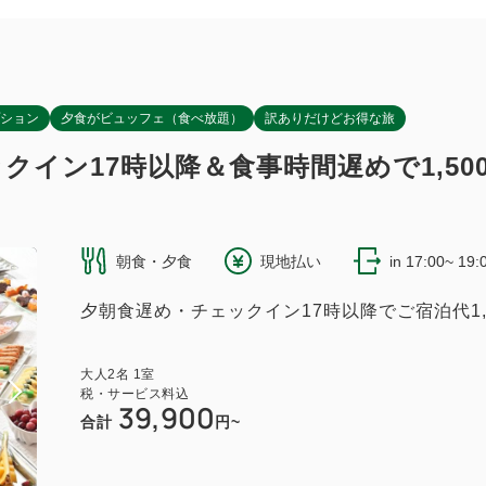
ション
夕食がビュッフェ（食べ放題）
訳ありだけどお得な旅
イン17時以降＆食事時間遅めで1,50
朝食・夕食
現地払い
in 17:00~ 19:
夕朝食遅め・チェックイン17時以降でご宿泊代1,
大人
2
名
1
室
税・サービス料込
39,900
合計
円~