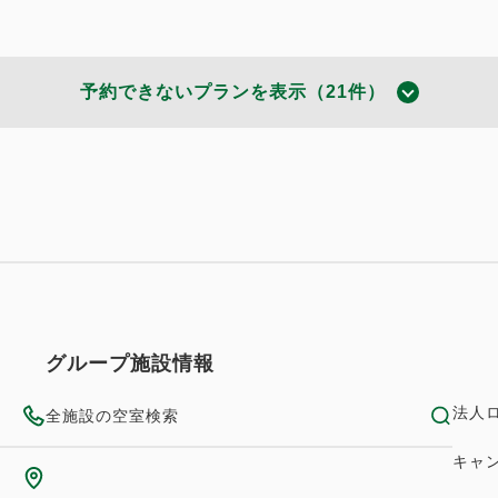
605~
（無料）
2
37.57m
1~5名
セミダブルサイズ / 幅100-120cm×2
予約できないプランを表示（21件）
（無料）
旅行を応援
リーツイン
！ファミリー１番人気のプランはこれ！
864~
2
37.57m
1~2名
セミダブルサイズ / 幅100-120cm×2
朝食・夕食
現地払い
in 15:00~ 19:00
ム
（無料）
743~
夏のファミリー1番人気のプラン！
ルツイン
2
37.57m
1~4名
セミダブルサイズ / 幅100-120cm×2
639~
グループ施設情報
空室なし
（無料）
2
37.57m
1~5名
セミダブルサイズ / 幅100-120cm×2
法人
全施設の空室検索
（無料）
キャ