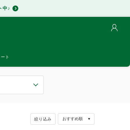
ト中♪
カート
絞り込み