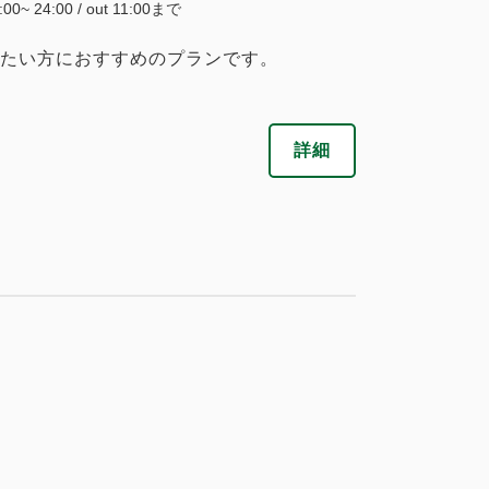
税・サービス料込
5:00~ 24:00 / out 11:00まで
40,850
会員価格
円
たい方におすすめのプランです。
大人
2
名
1
室
税・サービス料込
43,000
合計
円
税・サービス料込
38,950
会員価格
円
詳細
大人
2
名
1
室
税・サービス料込
8
41,000
詳細
今すぐ予約
残り
室
合計
円
8
詳細
今すぐ予約
残り
室
税・サービス料込
42,750
会員価格
円
大人
2
名
1
室
税・サービス料込
45,000
合計
円
税・サービス料込
40,850
会員価格
円