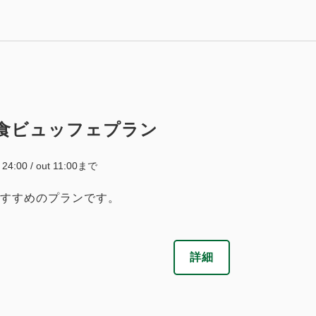
税・サービス料込
大人
2
名
1
室
税・サービス料込
33,820
会員価格
円
46,000
合計
円
大人
2
名
1
室
税・サービス料込
35,600
合計
円
8
詳細
今すぐ予約
残り
室
食ビュッフェプラン
詳細
今すぐ予約
~ 24:00 / out 11:00まで
税・サービス料込
すすめのプランです。
46,550
会員価格
円
大人
2
名
1
室
税・サービス料込
49,000
合計
円
詳細
1
詳細
今すぐ予約