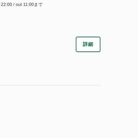
~ 22:00 / out 11:00まで
税・サービス料込
41,800
会員価格
円
詳細
大人
2
名
1
室
税・サービス料込
44,000
合計
円
8
詳細
今すぐ予約
残り
室
税・サービス料込
43,700
会員価格
円