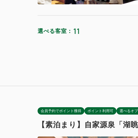
11
選べる客室：
高層階キッ
獲得ポイント 
禁煙
洋室または
Wi-Fiあり
獲得ポイント 
禁煙
Wi-Fiあり
会員予約でポイント獲得
ポイント利用可
選べるオプ
【素泊まり】自家源泉「湖
デラックス