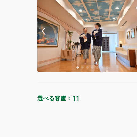
獲得ポイント 
禁煙
オリエンタ
Wi-Fiあり
獲得ポイント 
禁煙
Wi-Fiあり
デラックス
11
獲得ポイント 
選べる客室：
禁煙
オリエンタ
Wi-Fiあり
獲得ポイント 
洋室または
禁煙