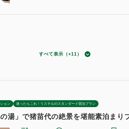
ズルーム
829~
2
37.57m
1~4名
セミダブルサイズ / 幅100-120cm×2
すべて表示（+11）
和洋室
（無料）
674~
2
37.57m
1~5名
セミダブルサイズ / 幅100-120cm×2
（無料）
ション
迷ったらこれ！リステルのスタンダード宿泊プラン
眺の湯」で猪苗代の絶景を堪能素泊まり
ツイン