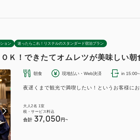
37.57m
1~5名
セミダブルサイズ / 幅100-120cm×2
615~
（無料）
2
37.57m
1~5名
セミダブルサイズ / 幅100-120cm×2
（無料）
ション
迷ったらこれ！リステルのスタンダード宿泊プラン
もＯＫ！できたてオムレツが美味しい朝
朝食
現地払い・Web決済
in 15:00
ム
846~
夜遅くまで観光で満喫したい！というお客様にお
2
37.57m
1~4名
セミダブルサイズ / 幅100-120cm×2
大人
2
名
1
室
（無料）
税・サービス料込
37,050
合計
円~