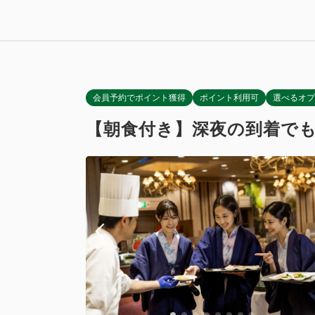
禁煙
獲得ポイント 
Wi-Fiあり
禁煙
Wi-Fiあり
会員予約でポイント獲得
ポイント利用可
選べるオプ
【朝食付き】深夜の到着で
キッズルー
獲得ポイント 
禁煙
Wi-Fiあり