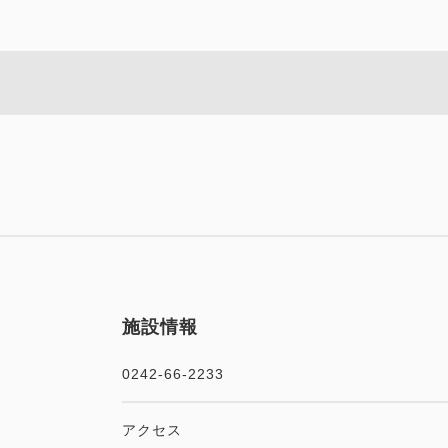
獲得ポイント 
Wi-Fiあり
禁煙
Wi-Fiあり
ポイント利用可
選べるオプション
お子様大歓迎！家族
ラグジュア
【小学生半額】夏だプールだ
獲得ポイント 
禁煙
キッズルー
Wi-Fiあり
獲得ポイント 
オリエンタ
禁煙
獲得ポイント 
施設情報
Wi-Fiあり
禁煙
0242-66-2233
Wi-Fiあり
アクセス