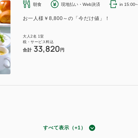
朝食
現地払い・Web決済
in 15:00
お一人様￥8,800～の「今だけ値」！
ルツイン
760~
大人
2
名
1
室
税・サービス料込
2
37.57m
1~5名
セミダブルサイズ / 幅100-120cm×2
33,820
合計
円
（無料）
ルツイン 高層階
すべて表示（+1）
795~
プおまかせ
2