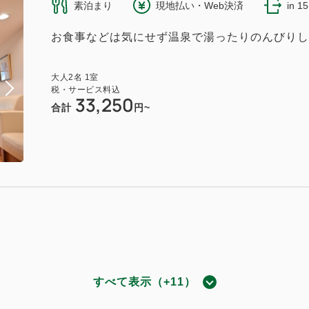
743~
素泊まり
現地払い・Web決済
in 1
2
37.57m
1~3名
セミダブルサイズ / 幅100-120cm×2
お食事などは気にせず温泉で湯ったりのんびりし
ルツイン
（無料）
708~
大人
2
名
1
室
税・サービス料込
2
37.57m
1~5名
セミダブルサイズ / 幅100-120cm×2
33,250
合計
円~
（無料）
ツイン 高層階
777~
2
37.57m
1~3名
セミダブルサイズ / 幅100-120cm×2
ルツイン 高層階
（無料）
すべて表示（+11）
743~
和洋室
2
37.57m
1~5名
セミダブルサイズ / 幅100-120cm×2