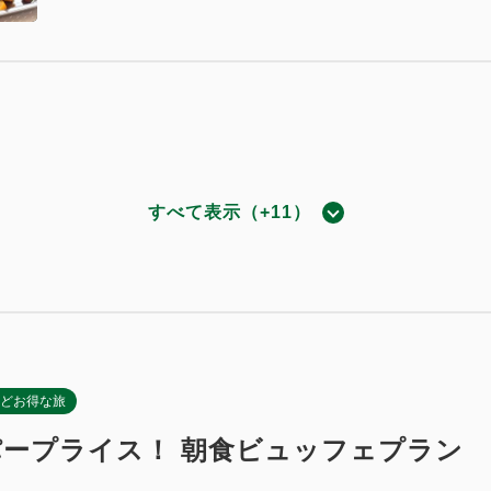
すべて表示（+11）
和洋室
725~
2
37.57m
1~5名
セミダブルサイズ / 幅100-120cm×2
（無料）
どお得な旅
ープライス！ 朝食ビュッフェプラン